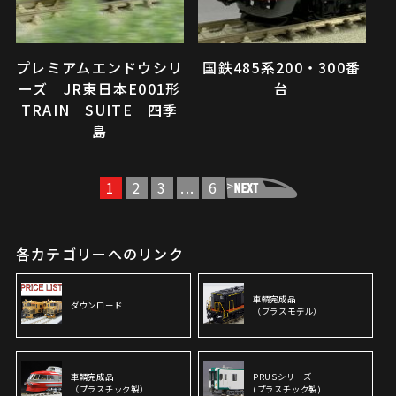
プレミアムエンドウシリ
国鉄485系200・300番
ーズ JR東日本E001形
台
TRAIN SUITE 四季
島
1
2
3
...
6
>
各カテゴリーへのリンク
車輌完成品
ダウンロード
（ブラスモデル）
車輌完成品
PRUSシリーズ
（プラスチック製）
(プラスチック製)