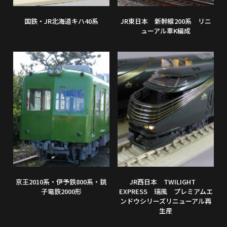
国鉄・JR北海道キハ40系
JR東日本 新幹線200系 リニ
ューアル車K編成
京王2010系・伊予鉄800系・銚
JR西日本 TWILIGHT
子電鉄2000形
EXPRESS 瑞風 プレミアムエ
ンドウシリーズリニューアル再
生産