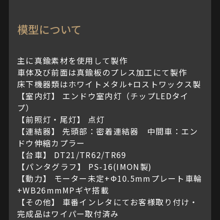
模型について
主に真鍮素材を使用して製作
車体及び前面は真鍮板のプレス加工にて製作
床下機器類はホワイトメタル+ロストワックス製
【室内灯】 エンドウ室内灯（チップLEDタイ
プ）
【前照灯・尾灯】 点灯
【連結器】 先頭部：密着連結器 中間車：エン
ドウ伸縮カプラー
【台車】 DT21/TR62/TR69
【パンタグラフ】 PS-16(IMON製)
【動力】 モーター未定+Φ10.5mmプレート車輪
+WB26mmMPギヤ搭載
【その他】 車番インレタにてお客様取り付け・
完成品はワイパー取付済み