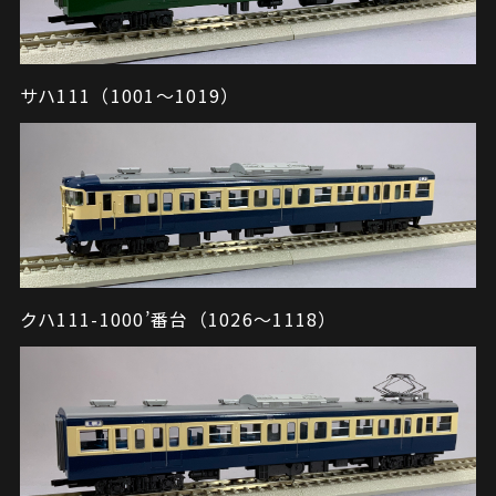
サハ111（1001～1019）
クハ111-1000’番台（1026～1118）