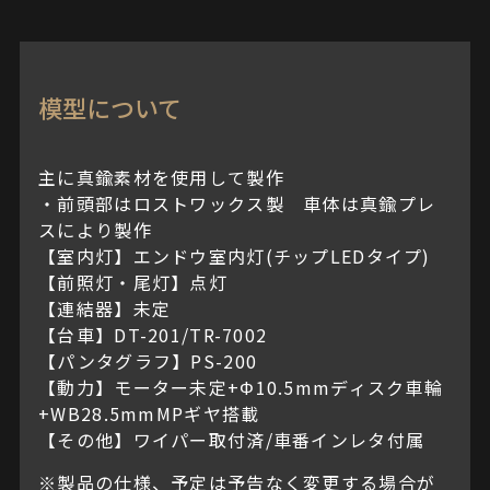
模型について
主に真鍮素材を使用して製作
・前頭部はロストワックス製 車体は真鍮プレ
スにより製作
【室内灯】エンドウ室内灯(チップLEDタイプ)
【前照灯・尾灯】点灯
【連結器】未定
【台車】DT-201/TR-7002
【パンタグラフ】PS-200
【動力】モーター未定+Φ10.5mmディスク車輪
+WB28.5mmMPギヤ搭載
【その他】ワイパー取付済/車番インレタ付属
※製品の仕様、予定は予告なく変更する場合が