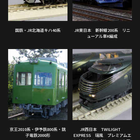
国鉄・JR北海道キハ40系
JR東日本 新幹線200系 リニ
ューアル車K編成
京王2010系・伊予鉄800系・銚
JR西日本 TWILIGHT
子電鉄2000形
EXPRESS 瑞風 プレミアムエ