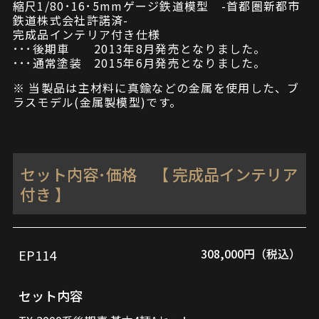
縮尺1/80･16･5mmゲージ鉄道模型 -首都圏新都市
鉄道株式会社許諾済-
完成品インテリア付き仕様
･･･後期車 2013年8月発売となりました。
･･･通常塗装 2015年6月発売となりました。
※ 当製品は主材料に真鍮などの金属を使用した、ブ
ラスモデル(金属製模型)です。
セット内容･価格 【 完成品インテリア
付き 】
308,000円（税込）
EP114
品
セ
番
ッ
セット内容
ト