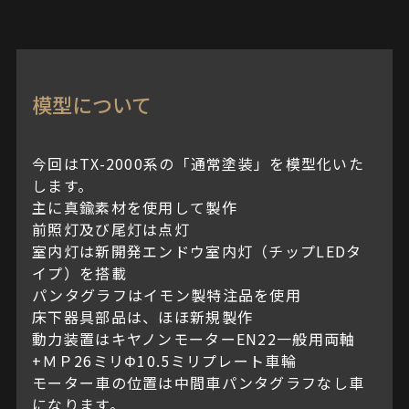
模型について
今回はTX-2000系の「通常塗装」を模型化いた
します。
主に真鍮素材を使用して製作
前照灯及び尾灯は点灯
室内灯は新開発エンドウ室内灯（チップLEDタ
イプ）を搭載
パンタグラフはイモン製特注品を使用
床下器具部品は、ほほ新規製作
動力装置はキヤノンモーターEN22一般用両軸
+ＭＰ26ミリΦ10.5ミリプレート車輪
モーター車の位置は中間車パンタグラフなし車
になります。