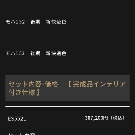
モハ152 後期 新快速色
モハ153 後期 新快速色
セット内容･価格 【 完成品インテリア
付き仕様 】
387,200円（税込）
ES5521
品
セ
番
ッ