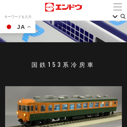
JA
国鉄153系冷房車