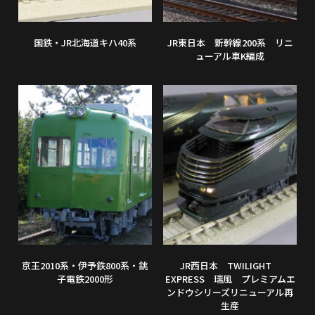
国鉄・JR北海道キハ40系
JR東日本 新幹線200系 リニ
ューアル車K編成
京王2010系・伊予鉄800系・銚
JR西日本 TWILIGHT
子電鉄2000形
EXPRESS 瑞風 プレミアムエ
ンドウシリーズリニューアル再
生産