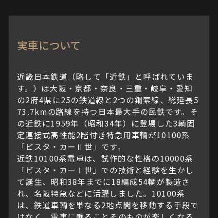
実車について
近畿日本鉄道（略して「近鉄」と呼ばれていま
す。）は大阪・京都・奈良・三重・岐阜・愛知
の2府4県に25の鉄道線と2つの鋼索線、総延長5
73.7kmの路線を持つ日本最大手の民鉄です。そ
の近鉄に1959年（昭和34年）に登場した3輌固
定連接式高性能2階付き特急用車輌が10100系
「ビスタ・カーⅡ世」です。
近鉄10100系電車は、試作的な性格の10000系
「ビスタ・カーⅠ世」での技術と経験を生かし
て誕生、昭和38年までに18編成54輌が製造さ
れ、名阪特急などに活躍しました。10100系
は、鉄道車輌を単なる2地点間を移動する手段で
はなく、電車に乗ることそのものが楽しくなる