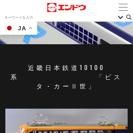
JA
近畿日本鉄道10100
系 「ビス
タ・カーⅡ世」