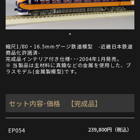
縮尺1/80・16.5mmゲージ鉄道模型 -近畿日本鉄道
商品化許諾済-
完成品インテリア付き仕様･･･2004年1月発売。
※ 当製品は主材料に真鍮などの金属を使用した、ブ
ラスモデル(金属製模型)です。
セット内容･価格 【完成品】
239,800円（税込）
EP054
品
セ