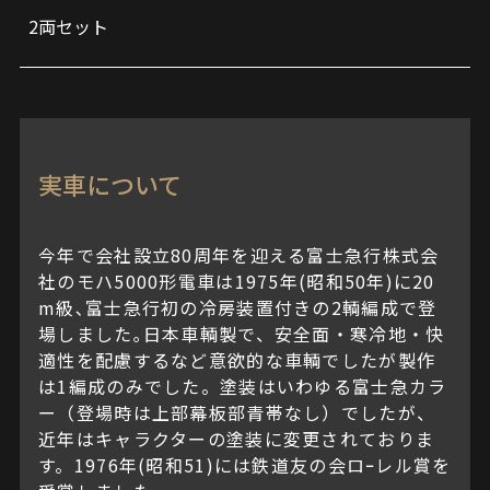
ト
2両セット
内
容
価
実車について
格
今年で会社設立80周年を迎える富士急行株式会
社のモハ5000形電車は1975年(昭和50年)に20
m級､富士急行初の冷房装置付きの2輌編成で登
場しました｡日本車輌製で、安全面・寒冷地・快
適性を配慮するなど意欲的な車輌でしたが製作
は1編成のみでした。塗装はいわゆる富士急カラ
ー（登場時は上部幕板部青帯なし）でしたが、
近年はキャラクターの塗装に変更されておりま
す。1976年(昭和51)には鉄道友の会ロｰレル賞を