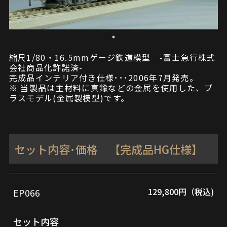
縮尺1/80・16.5mmゲージ鉄道模型 -富士急行株式
会社商品化許諾済-
完成品インテリア付き仕様･･･2006年7月発売。
※ 当製品は主材料に真鍮などの金属を使用した、ブ
ラスモデル(金属製模型)です。
セット内容･価格 【完成品HG仕様】
129,800円（税込)
EP066
品
セ
番
ッ
セット内容