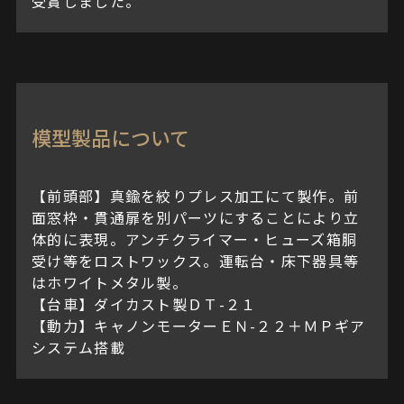
受賞しました。
模型製品について
【前頭部】真鍮を絞りプレス加工にて製作。前
面窓枠・貫通扉を別パーツにすることにより立
体的に表現。アンチクライマー・ヒューズ箱胴
受け等をロストワックス。運転台・床下器具等
はホワイトメタル製。
【台車】ダイカスト製ＤＴ-２１
【動力】キャノンモーターＥＮ-２２＋ＭＰギア
システム搭載