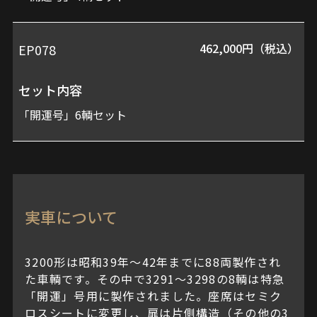
内
容
462,000円（税込）
EP078
セット内容
価
「開運号」6輌セット
格
実車について
3200形は昭和39年～42年までに88両製作され
た車輌です。その中で3291～3298の8輌は特急
「開運」号用に製作されました。座席はセミク
ロスシートに変更し、扉は片側構造（その他の3