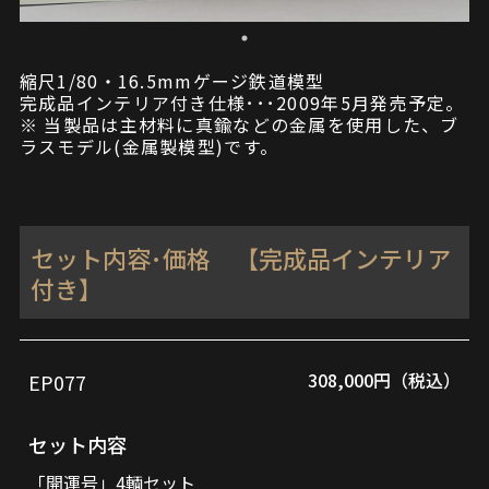
縮尺1/80・16.5mmゲージ鉄道模型
完成品インテリア付き仕様･･･2009年5月発売予定。
※ 当製品は主材料に真鍮などの金属を使用した、ブ
ラスモデル(金属製模型)です。
セット内容･価格 【完成品インテリア
付き】
308,000円（税込）
EP077
品
セ
番
ッ
セット内容
ト
「開運号」4輌セット