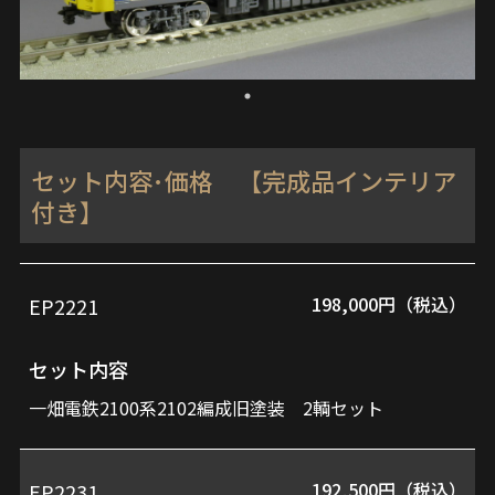
セット内容･価格 【完成品インテリア
付き】
198,000円（税込）
EP2221
品
セ
番
ッ
セット内容
ト
一畑電鉄2100系2102編成旧塗装 2輌セット
内
容
192,500円（税込）
EP2231