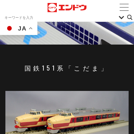
JA
国鉄151系「こだま」