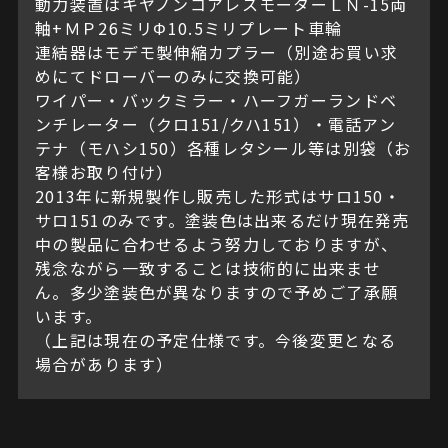
動力装置はキヤノンコアレスモーターＬＮ-15両
軸+ＭＰ26ミリΦ10.5ミリプレート車輪
連結器はモデモ製伸縮カプラー（別途お買い求
めにてドローバーのみに交換可能）
ワイパー・バックミラー・ハーフガーランドベ
ンチレーター（クロ151/クハ151）・電話アン
テナ（モハシ150）各種レタシール等は別袋（お
客様お取り付け）
2013年に新規製作し販売した形式はサロ150・
サロ151のみです。塗装色は出来るだけ現在発売
中の製品に合わせるよう努力しておりますが、
残念ながら一致することは技術的に出来ませ
ん。多少塗装色が異なりますので予めご了承願
います。
（上記は現在の予定仕様です。今後変更となる
場合があります）