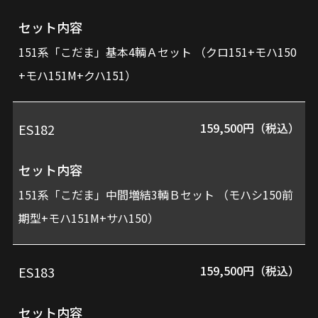
番
ッ
セット内容
ト
151系「こだま」基本4輌Ａセット （クロ151+モハ150
内
+モハ151M+クハ151）
容
159,500円（税込）
ES182
価
セット内容
格
151系「こだま」中間増結3輌Ｂセット （モハシ150前
期型+モハ151M+サハ150）
159,500円（税込）
ES183
セット内容