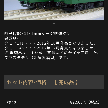
縮尺1/80･16･5mmゲージ鉄道模型
完成品･･･
クモユ141・・・2012年10月発売となりました。
クモ二143・・・2012年12月発売となりました。
※ 当製品は、主材料に真鍮などの金属を使用した、
ブラスモデル（金属製模型）です。
セット内容･価格 【 完成品 】
82,500円（税込）
E802
品
セ