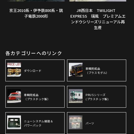
京王2010系・伊予鉄800系・銚
JR西日本 TWILIGHT
子電鉄2000形
EXPRESS 瑞風 プレミアムエ
ンドウシリーズリニューアル再
生産
各カテゴリーへのリンク
車輌完成品
ダウンロード
（ブラスモデル）
車輌完成品
PRUSシリーズ
（プラスチック製）
(プラスチック製)
ニューシステム線路＆
パーツ
パワーパック