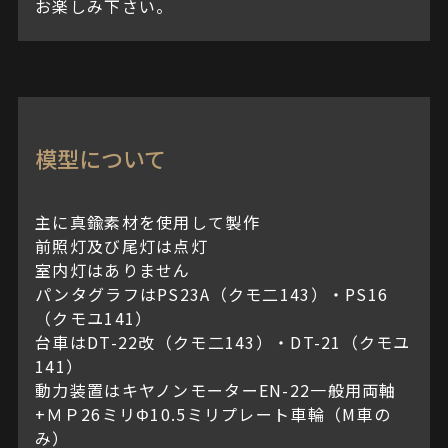
お楽しみ下さい。
模型について
主に真鍮素材を使用して製作
前照灯及び尾灯は点灯
室内灯はありません
パンタグラフはPS23A（クモ二143）・PS16
（クモユ141）
台車はDT-22改（クモ二143）・DT-21（クモユ
141）
動力装置はキヤノンモーターEN-22一般用両軸
+ＭＰ26ミリΦ10.5ミリプレート車輪（M車の
み）