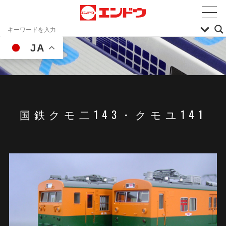
JA
国鉄クモ二143・クモユ141