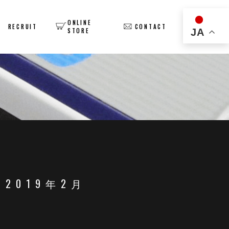
ONLINE
Y
RECRUIT
CONTACT
JA
STORE
2019年2月