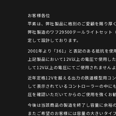
お客様各位
平素は、弊社製品に格別のご愛顧を賜り厚
弊社製造のワフ29500テールライトセット
定して設計しております。
2001年より「361」と表記のある抵抗を
上記製品において12V以上の電圧で使用し
して12V以上の電圧にてご使用されません
近年定格12Vを越える出力の鉄道模型用コ
して表示されているコントローラーの中にも
圧を確認いただいてからのご使用を強くお
今後は当該商品の製造を終了し容量に余裕
またご希望のお客様には容量の大きいタイ