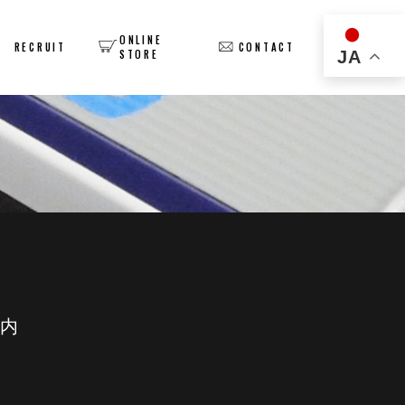
ONLINE
Y
RECRUIT
CONTACT
JA
STORE
案内