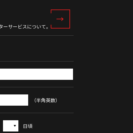
フターサービスについて。
（半角英数）
日頃