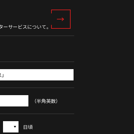
フターサービスについて。
（半角英数）
日頃